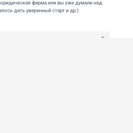
я юридическая фирма или вы уже думали над
лось дать уверенный старт и др.).
стать частью Клуба ЮРБИЗ и принять участие
звитию юридического бизнеса.