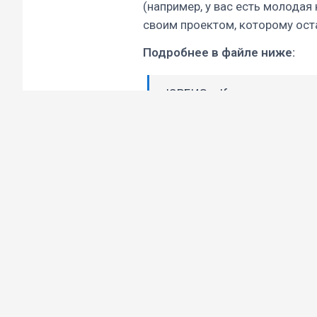
(например, у вас есть молода
своим проектом, которому оста
Подробнее в файле ниже:
ЮРБИЗ.pdf
Проекты
Членство в Клубе
Приглашаем молодых юристов 
в Программе по созданию и ра