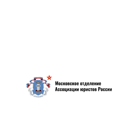
no», которая предусмотрена для
зывающих наибольшее влияние на развитие
в России, лауреатом становится –
ветственность «ПРОТЕКТОР»
.
тие правовой помощи»
, которую получают
организации, граждан, чьё активное
оказало значительное влияние на
 помощи, лауреатом
ра Ульяны Новопашиной.
осковская юридическая неделя и
редставители юридических вузов и
 работает не только по этому проекту, но и
о отделения АЮР. Лауреатами стали:
заведующая кафедрой
 государственного юридического
фина (МГЮА), доктор юридических наук,