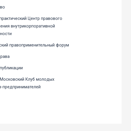
аво
практический Центр правового
ения внутрикорпоративной
ности
ский правоприменительный форум
права
 публикации
 Московский Клуб молодых
в-предпринимателей