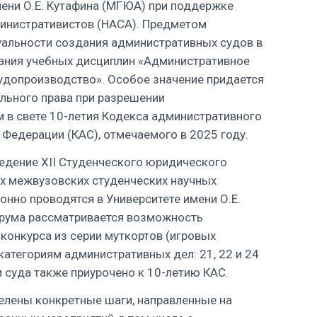
ени О.Е. Кутафина (МГЮА) при поддержке
инистративистов (НАСА). Предметом
уальности создания административных судов в
вания учебных дисциплин «Административное
удопроизводство». Особое значение придается
льного права при разрешении
 в свете 10-летия Кодекса административного
Федерации (КАС), отмечаемого в 2025 году.
едение ХII Студенческого юридического
х межвузовских студенческих научных
нно проводятся в Университете имени О.Е.
орума рассматривается возможность
конкурса из серии муткортов (игровых
категориям административных дел: 21, 22 и 24
 суда также приурочено к 10-летию КАС.
елены конкретные шаги, направленные на