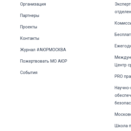
Организация
Эксперт
отделе
Партнеры
Комисс
Проекты
Беспла
Контакты
Ежегодн
Журнал #АЮРМОСКВА
Междун
Пожертвовать МО АЮР
Центр с
События
PRO пр
Научно-
обеспеч
безопас
Москов
Школа 