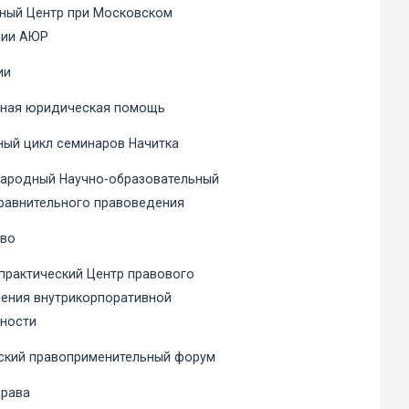
ный Центр при Московском
нии АЮР
ии
тная юридическая помощь
ый цикл семинаров Начитка
ародный Научно-образовательный
равнительного правоведения
аво
практический Центр правового
ения внутрикорпоративной
ности
ский правоприменительный форум
права