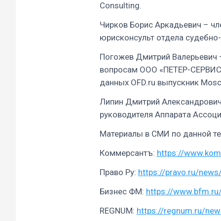
Consulting.
Чирков Борис Аркадьевич – чл
юрисконсульт отдела судебно-
Погожев Дмитрий Валерьевич 
вопросам ООО «ПЕТЕР-СЕРВИС 
данных OFD.ru выпускник Mosco
Липин Дмитрий Александрович 
руководителя Аппарата Ассоци
Материалы в СМИ по данной т
Коммерсантъ:
https://www.ko
Право Ру:
https://pravo.ru/ne
Бизнес ФМ:
https://www.bfm.r
REGNUM:
https://regnum.ru/ne