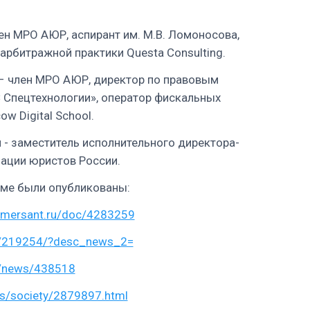
ен МРО АЮР, аспирант им. М.В. Ломоносова,
арбитражной практики Questa Consulting.
– член МРО АЮР, директор по правовым
Спецтехнологии», оператор фискальных
w Digital School.
- заместитель исполнительного директора-
ации юристов России.
еме были опубликованы:
mmersant.ru/doc/4283259
ws/219254/?desc_news_2=
u/news/438518
ws/society/2879897.html