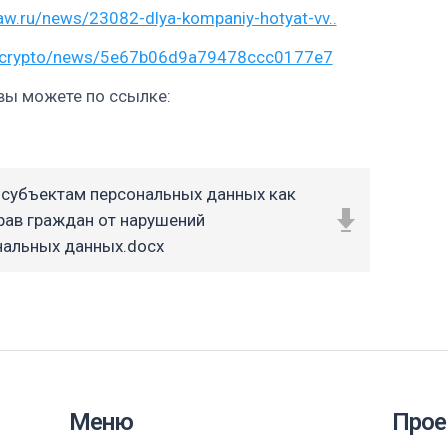
aw.ru/news/23082-dlya-kompaniy-hotyat-vv..
u/crypto/news/5e67b06d9a79478ccc0177e7
вы можете по ссылке:
субъектам персональных данных как
ав граждан от нарушений
нальных данных.docx
Меню
Прое