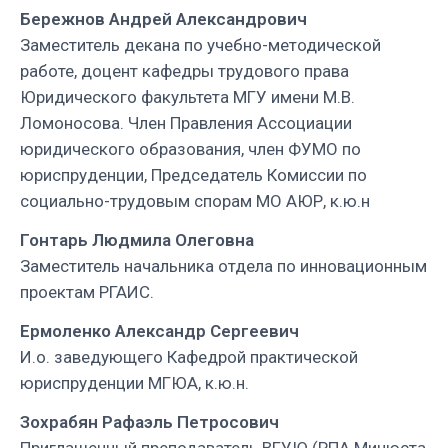
Бережнов Андрей Александрович
«Теоретические
Заместитель декана по учебно-методической
и
работе, доцент кафедры трудового права
практические
Юридического факультета МГУ имени М.В.
вопросы
Ломоносова. Член Правления Ассоциации
охраны и
юридического образования, член ФУМО по
защиты
юриспруденции, Председатель Комиссии по
семейных
социально-трудовым спорам МО АЮР, к.ю.н
ценностей»,
организатором
Гонтарь Людмила Олеговна
которой
Заместитель начальника отдела по инновационным
выступили
проектам РГАИС.
юридический
Ермоленко Александр Сергеевич
факультет
И.о. заведующего Кафедрой практической
Тверского
юриспруденции МГЮА, к.ю.н.
государственного
университета
Зохрабян Рафаэль Петросович
и
Приглашенный преподаватель ВГУЮ (РПА Минюста