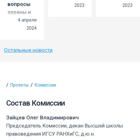
состоялось
2023 г.
вопросы
2023
2023
заседание
состоялось
охраны и
Комиссии
заседание
защиты
4 апреля
по
Исполнительн
семейных
2024
высшему
комитета
ценностей»
юридическому
Московского
28 марта
Остальные новости
образованию
отделения
2024 года
Московского
Ассоциации
в зале
регионального
юристов
Президиума
отделения
России
Тверского
Общероссийской
Проекты
Комиссии
областного
общественной
суда
организации
Состав Комиссии
состоялась
«Ассоциация
Всероссийская
юристов
Зайцев Олег Владимирович
научно-
России»
Председатель Комиссии, декан Высшей школы
практическая
правоведения ИГСУ РАНХиГС, д.ю.н.
конференция