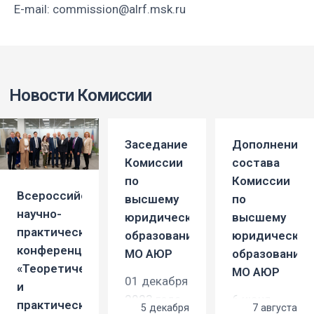
E-mail: commission@alrf.msk.ru
Новости Комиссии
Заседание
Дополнение
Комиссии
состава
по
Комиссии
Всероссийская
высшему
по
научно-
юридическому
высшему
практическая
образованию
юридическом
конференция
МО АЮР
образованию
«Теоретические
МО АЮР
01 декабря
и
2023 года
6 июня
практические
5 декабря
7 августа