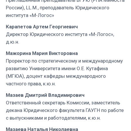
Российский
России), LL.M., преподаватель Юридического
государственный
института «М-Логос»
университет
Карапетов Артем Георгиевич
правосудия
Директор Юридического института «М-Логос»,
д.ю.н.
Мажорина Мария Викторовна
Проректор по стратегическому и международному
развитию Университета имени О.Е. Кутафина
(МГЮА), доцент кафедры международного
частного права, к.ю.н.
Мазаев Дмитрий Владимирович
Ответственный секретарь Комиссии, заместитель
декана Юридического факультета ГАУГН по работе
с выпускниками и работодателями, к.ю.н.
Мазаева Наталья Николаевна