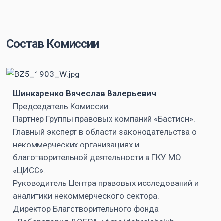
Вячеслав
по
сектора
Шинкаренко
вопросам
Вячеслав
принял
правового
Шинкаренко
участие в
регулирования
и Любовь
Состав Комиссии
работе
некоммерческого
Ефимова
ежегодного
сектора
дали
городского
Вячеслав
экспертные
конкурса
Шинкаренко,
комментарии
Шинкаренко Вячеслав Валерьевич
профессионального
Любовь
для
Председатель Комиссии.
мастерства
Ефимова и
благотворител
Партнер Группы правовых компаний «Бастион».
«Московские
Глеб
портала
Главный эксперт в области законодательства о
мастера» в
Дмитриев
«Милосердие.r
некоммерческих организациях и
качестве
приняли
в рамках
благотворительной деятельности в ГКУ МО
члена
участие в
большого
«ЦИСС».
организационной
подготовке
материала
Руководитель Центра правовых исследований и
комиссии.
аналитического
«Наследство
аналитики некоммерческого сектора.
исследования.
в дар НКО:
Директор Благотворительного фонда
как не