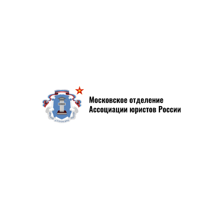
Проекты
Контакты
Журнал #АЮРМОСКВА
Пожертвовать МО АЮР
События
Проекты
Экспертный Центр при Московском отделении АЮР
Комиссии
Бесплатная юридическая помощь
Ежегодный цикл семинаров Начитка
Международный Научно-образовательный Центр