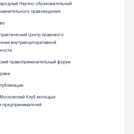
ародный Научно-образовательный
равнительного правоведения
аво
практический Центр правового
ения внутрикорпоративной
ности
ский правоприменительный форум
права
 публикации
 Московский Клуб молодых
в-предпринимателей